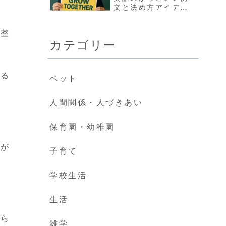
文と決め方アイデア
集
を整
カテゴリー
える
ペット
人間関係・人づきあい
保育園・幼稚園
とが
子育て
学校生活
生活
から
雑学