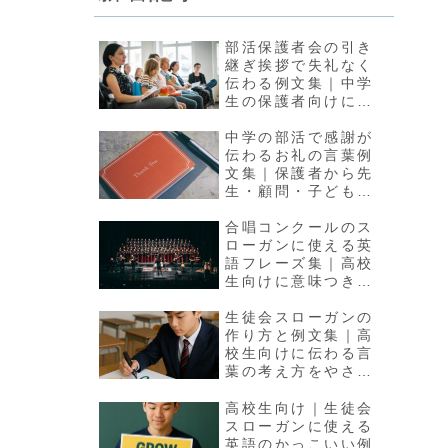
部活保護者会の引き
継ぎ挨拶で失礼なく
伝わる例文集｜中学
生の保護者向けに場
面別で紹介
中学の部活で感謝が
伝わるお礼の言葉例
文集｜保護者から先
生・顧問・子どもた
ちへ贈る一言ガイド
合唱コンクールのス
ローガンに使える英
語フレーズ集｜高校
生向けに意味つきで
紹介
生徒会スローガンの
作り方と例文集｜高
校生向けに伝わる言
葉の考え方をやさし
く解説
高校生向け｜生徒会
スローガンに使える
英語のかっこいい例