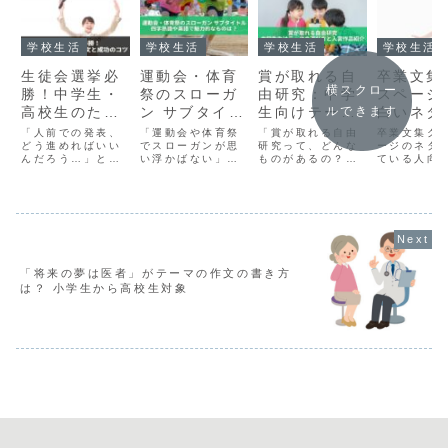
学校生活
学校生活
学校生活
学校生活
生徒会選挙必
運動会・体育
賞が取れる自
卒業文集
横スクロー
勝！中学生・
祭のスローガ
由研究：中学
スページ
ルできます
高校生のため
ン サブタイト
生向けテーマ
白いネタ
の演説例文と
ル例：四字熟
の選び方と入
ーマ：ユ
「人前での発表、
「運動会や体育祭
「賞が取れる自由
卒業文集ク
成功のコツ
どう進めればいい
語や英語で魅
でスローガンが思
賞作品紹介
研究って、どんな
クなアイ
ージのネタ
んだろう…」と悩
い浮かばない」
ものがあるの？」
ている人向
力的なもの
企画案を
んでいる方も多い
「サブタイトルは
「先生から高く評
イデア集。
は？
のではないでしょ
どう選べばいい
価される自由研究
校・中学校
うか？特に、生徒
の？」「スタイリ
を作りたい！」
で使える、
会選挙のようにた
ッシュでクールな
「実際に入賞した
ィールや寄
くさんの人が注目
体育祭のサブタイ
自由研究の例を見
の工夫、ア
する場では緊張も
トルってある
てみたい！」そん
ト・ランキ
ひとしおですよ
の？」これらは、
な疑問にお応えし
先生紹介、
ね。そんなあなた
保育園から高校ま
て、今回は「自由
集、見取り
「将来の夢は医者」がテーマの作文の書き方
に向けて、中学校
でのさまざまな教
研究」について詳
表やすごろ
は？ 小学生から高校生対象
と高校の生徒会長
育機関で重要なイ
しくご紹介しま
など、笑え
選挙で役に立つ演
ベントとされる体
す。小学生や中学
思い出に残
説のテクニック
育祭（運動会）に
生にとって、夏休
ジ作りの参
を、...
ついてよ...
みと...