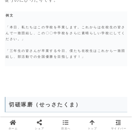
使うのにぴったりです。
例文
「本日、私たちはこの学校を卒業します。これからは在校生の皆さ
んで一致団結し、この〇〇中学校をさらに素晴らしい学校にしてく
ださい。」
「三年生の皆さんが卒業する今日、僕たち在校生はこれから一致団
結し、部活動での全国優勝を目指します！」
切磋琢磨（せっさたくま）
仲間同士が互いに励まし合い、競い合いながら共に成長
ホーム
シェア
目次へ
トップ
サイドバー
していく様子を表す言葉です。