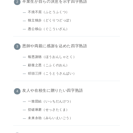
卒業生が自らの決意を示す四字熟語
不撓不屈（ふとうふくつ）
独立独歩（どくりつどっぽ）
愚公移山（ぐこういざん）
恩師や両親に感謝を込めた四字熟語
報恩謝徳（ほうおんしゃとく）
顧復之恩（こふくのおん）
叩頭三拝（こうとうさんぱい）
友人や在校生に贈りたい四字熟語
一致団結（いっちだんけつ）
切磋琢磨（せっさたくま）
未来永劫（みらいえいごう）