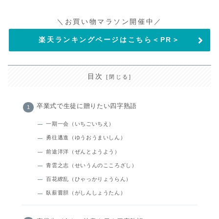
＼お買い物マラソン開催中／
楽天ランキングページはこちら＜PR＞
目次
卒業式で生徒に贈りたい四字熟語
一期一会（いちごいちえ）
勇往邁進（ゆうおうまいしん）
前途洋洋（ぜんとようよう）
青雲之志（せいうんのこころざし）
百花繚乱（ひゃっかりょうらん）
臥薪嘗胆（がしんしょうたん）