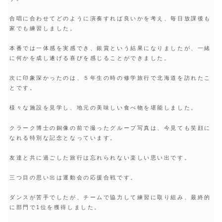
合唱に合わせてどのように演奏すれば良いかを考え、毎日放課後も
家でも練習しました。
本番では一体感を実感でき、銀賞という結果になりましたが、一緒
に何かを成し遂げる喜びを感じることができました。
次に印象深かったのは、５年生の時の修学旅行で北海道を訪れたこ
とです。
様々な施設を見学し、地元の美味しい食べ物を堪能しました。
クラーク博士の銅像の前で撮ったグループ写真は、今見ても笑顔に
なれる特別な記念となっています。
友達と共に過ごした旅行は忘れられない楽しい思い出です。
三つ目の思い出は運動会の応援合戦です。
ダンスが苦手でしたが、チームで協力して練習に取り組み、最終的
に部門で1位を獲得しました。