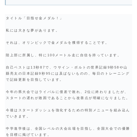
タイトル「目指せ金メダル！」
私には大きな夢があります。
それは、オリンピックで金メダルを獲得することです。
陸上部に所属し、特に100メートル走に自信を持っています。
自己ベストは13秒87で、ウサイン・ボルトの世界記録9秒58や山
縣亮太の日本記録9秒95には及ばないものの、毎日のトレーニング
で記録更新を目指しています。
今年の県大会ではライバルに僅差で敗れ、2位に終わりましたが、
スタートの遅れが敗因であることから改善点が明確になりました。
今後はスタートダッシュを強化するための特別メニューを組み込ん
でいきます。
中学進学後は、全国レベルの大会出場を目指し、全国大会での優勝
を目標に掲げています。