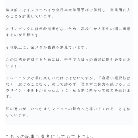
将来的にはインターハイや全日本大学選手権で勝利し、実業団に入
ることを計画しています。
オリンピックには年齢制限がないため、高校生か大学生の間に出場
するのが目標です。
それ以上に、金メダル獲得を夢見ています。
この目標を達成するためには、中学でも日々の練習に励む必要があ
ります。
トレーニングが常に楽しいわけではないですが、「容易い選択肢は
なく、怠けることなく、決して諦めず、恐れずに努力を続ける」と
ウサイン・ボルトが言ったように、私も夢に向かって努力を続けま
す。
私の努力が、いつかオリンピックの舞台へと導いてくれることを信
じています。
こちらの記事も参考にしてもて下さい。