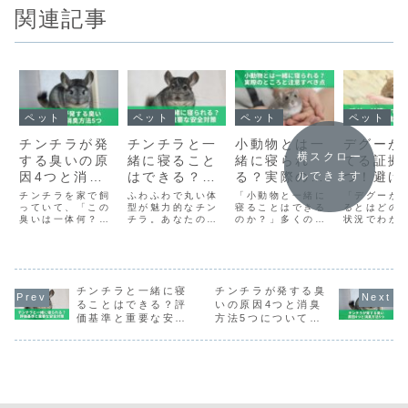
関連記事
ペット
ペット
ペット
ペット
チンチラが発
チンチラと一
小動物とは一
デグーが
横スクロー
する臭いの原
緒に寝ること
緒に寝られ
てる証拠
ルできます
因4つと消臭
はできる？評
る？実際のと
つ！避け
方法5つにつ
価基準と重要
ころと注意す
き行動と
チンチラを家で飼
ふわふわで丸い体
「小動物と一緒に
「デグーが
いて解説
っていて、「この
な安全対策を
型が魅力的なチン
べき点を徹底
寝ることはできる
対処法を
るとはどの
臭いは一体何？」
チラ。あなたの家
のか？」多くの人
状況でわか
解説
解説！
に解説
と思った経験はあ
にもチンチラはい
がこの疑問を抱え
ろう？」こ
りませんか？「も
ますか？「どうし
ています。この記
的な疑問に
しかして病気？」
ても一緒に寝てく
事ではその疑問に
ために、以
と不安になること
れない、隣で寝た
答えていきます。
容を詳しく
もあるでしょう。
いのに…」と思っ
以下の5つのポイ
します。1
このような疑問に
チンチラと一緒に寝
ている方もいるで
チンチラが発する臭
ントを詳しく解説
ーが懐いて
お答えします。本
しょう。この記事
していきます。 小
な証拠5つ！
ることはできる？評
いの原因4つと消臭
記事では、次の3
では、次の3つの
動物と一緒に寝る
くまでのプ
価基準と重要な安全
方法5つについて解
つのポイントを解
ポイントについて
ことは可能か 寝る
を5つのス
対策を解説
説
説します。 チンチ
詳しく説明しま
際に注意すべき理
で説明3）
ラから発生する臭
す。 チンチラと一
由 添い寝する際の
を懐かせる
いについて 臭...
緒に寝ることは
ポイント ...
テクニック4）
可...